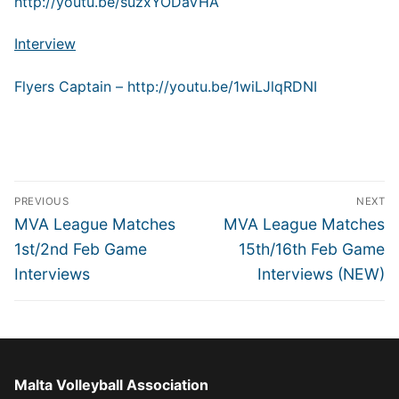
http://youtu.be/suzxYODaVHA
Interview
Flyers Captain –
http://youtu.be/1wiLJlqRDNI
Post
PREVIOUS
NEXT
navigation
Previous
Next
MVA League Matches
MVA League Matches
post:
post:
1st/2nd Feb Game
15th/16th Feb Game
Interviews
Interviews (NEW)
Malta Volleyball Association